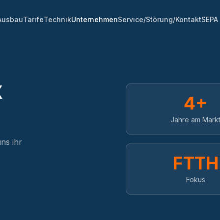
Ausbau
Tarife
Technik
Unternehmen
Service/Störung/Kontakt
SEPA
x
4+
Jahre am Mark
ns ihr
FTTH
Fokus